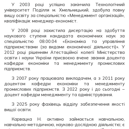
У 2003 році успішно закінчила Технологічний
університет Поділля м. Хмельницький, здобула повну
вищу освіту за спеціальністю «Менеджмент організацій»,
кваліфікація: менеджер-економіст.
У 2008 році захистила дисертацію на здобуття
наукового ступеня кандидата економічних наук за
спеціальністю 08.00.04 «Економіка та управління
підприємствами (за видами економічної діяльності)». У
2012 році рішенням Атестаційної колегії Міністерства
освіти і науки України присвоєно вчене звання доцента
кафедри економіки та менеджменту промислових
підприємств.
З 2007 року працювала викладачем, а з 2011 року
доцентом кафедри економіки та менеджменту
промислових підприємств. З 2022 року і до сьогодні –
доцент кафедри менеджменту та адміністрування.
З 2025 року фахівець відділу забезпечення якості
вищої освіти.
Карвацка Н. активно займається навчальною,
навчально-методичною, науково-дослідною діяльністю; є