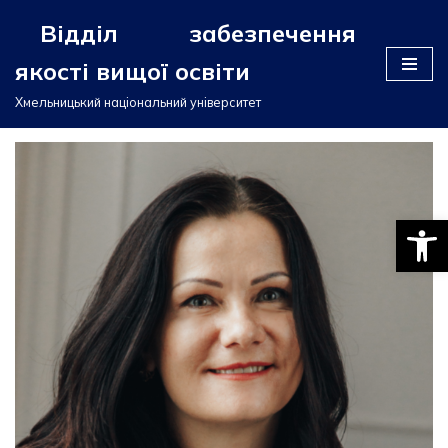
Відділ забезпечення
Перейти
якості вищої освіти
до
вмісту
Хмельницький національний університет
Відкри