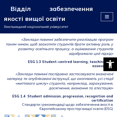
Відділ забезпечення
Перейти
якості вищої освіти
до
вмісту
Хмельницький національний університет
«Заклади повинні забезпечити реалізацію програм
таким чином, щоб заохотити студентів брати активну роль у
розвитку освітнього процесу, а оцінювання студентів
відображало цей підхід»
Відкри
ESG 1.3 Student-centred learning, teaching and
assessment
«Заклади повинні послідовно застосовувати визначені
наперед та опубліковані інструкції, що охоплюють усі стадії
«життєвого циклу» студента, наприклад, зарахування,
досягнення, визнання та атестацію»
ESG 1.4 Student admission, progression, recognition and
certification
Стандарти і рекомендації щодо забезпечення якості в
Європейському просторі вищої освіти (ESG)