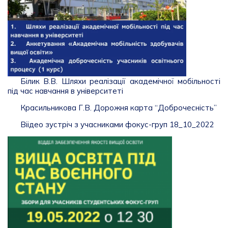
Білик В.В. Шляхи реалізації академічної мобільності
під час навчання в університеті
Красильникова Г.В. Дорожня карта “Доброчесність”
Віідео зустріч з учасниками фокус-груп 18_10_2022