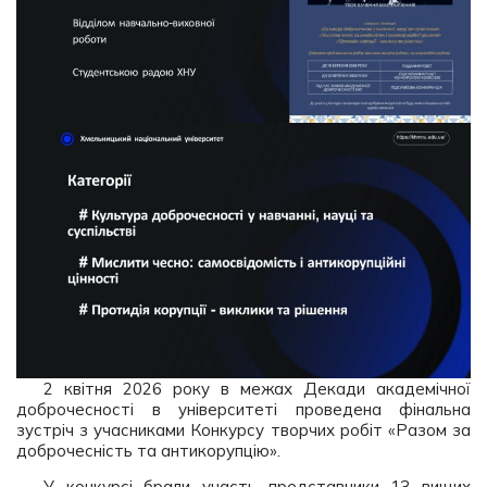
2 квітня 2026 року в межах Декади академічної
доброчесності в університеті проведена фінальна
зустріч з учасниками Конкурсу творчих робіт «Разом за
доброчесність та антикорупцію».
У конкурсі брали участь представники 13 вищих