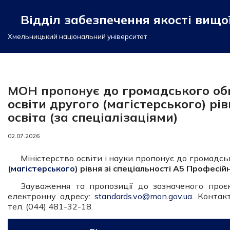
Відділ забезпечення якості вищої
Перейти
Хмельницький національний університет
до
вмісту
МОН пропонує до громадського об
освіти другого (магістерського) рі
освіта (за спеціалізаціями)
02.07.2026
Міністерство освіти і науки пропонує до громадс
(
магістерського
) рівня
зі спеціальності А5 Професійн
Зауваження та пропозиції до зазначеного про
електронну адресу:
standards.vo@mon.gov.ua
. Контак
тел. (044) 481-32-18.