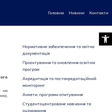
Головна
Новини
Контакти
Відкри
Нормативне забезпечення та звітна
документація
Проєктування та оновлення освітніх
програм
гого
Акредитація та постакредитаційний
моніторинг
у
на
Анкети, програми опитування
нко,
Студентоцентроване навчання та
оцінювання