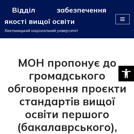
Відділ забезпечення
Перейти
якості вищої освіти
до
вмісту
Хмельницький національний університет
МОН пропонує до
Відкри
громадського
обговорення проєкти
стандартів вищої
освіти першого
(бакалаврського),